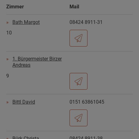
Zimmer
Mail
Bath Margot
08424 8911-31
10
1. Bürgermeister Birzer
Andreas
9
Bittl David
0151 63861045
Bürk Christa
08424 8911-38