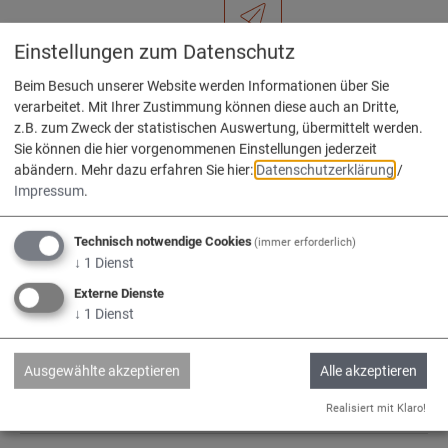
Einstellungen zum Datenschutz
Gemeinderat Muskat-
Beim Besuch unserer Website werden Informationen über Sie
Meyerle Markus
verarbeitet. Mit Ihrer Zustimmung können diese auch an Dritte,
z.B. zum Zweck der statistischen Auswertung, übermittelt werden.
Sie können die hier vorgenommenen Einstellungen jederzeit
abändern.
Mehr dazu erfahren Sie hier:
Datenschutzerklärung
/
Impressum
.
Neumeier Elisabeth
08424 8911-41
Technisch notwendige Cookies
(immer erforderlich)
11
↓
1
Dienst
Externe Dienste
↓
1
Dienst
Pest Sandra
08424 8911-20
Ausgewählte akzeptieren
Alle akzeptieren
3
Realisiert mit Klaro!