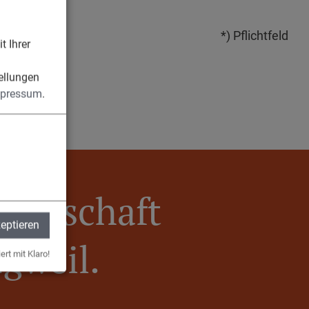
*) Pflichtfeld
t Ihrer
n
ellungen
pressum
.
meinschaft
zeptieren
Egweil.
ert mit Klaro!