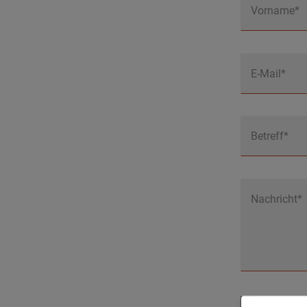
Vorname*
E-Mail*
Betreff*
Nachricht*
Ich hab