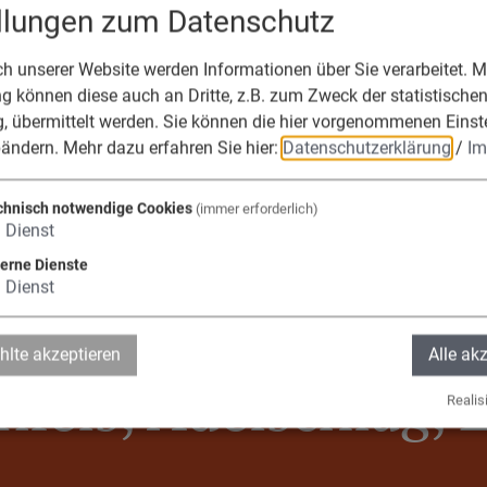
ellungen zum Datenschutz
 unserer Website werden Informationen über Sie verarbeitet. Mi
n
 können diese auch an Dritte, z.B. zum Zweck der statistische
, übermittelt werden. Sie können die hier vorgenommenen Einst
r E-Mail wird an Ihre Adresse verschickt.
bändern.
Mehr dazu erfahren Sie hier:
Datenschutzerklärung
/
Im
chnisch notwendige Cookies
(immer erforderlich)
1
Dienst
terne Dienste
1
Dienst
die Verwaltungsge
lte akzeptieren
Alle ak
fels, Adelschlag, 
Realisi