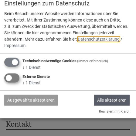
Einstellungen zum Datenschutz
Beim Besuch unserer Website werden Informationen über Sie
verarbeitet. Mit Ihrer Zustimmung können diese auch an Dritte,
z.B. zum Zweck der statistischen Auswertung, übermittelt werden.
Service
Sie können die hier vorgenommenen Einstellungen jederzeit
abändern.
Mehr dazu erfahren Sie hier:
Datenschutzerklärung
/
Impressum
.
Kontakt & Öffnungszeiten
Impressum
Technisch notwendige Cookies
(immer erforderlich)
Datenschutz
↓
1
Dienst
Barrierefreiheit
Externe Dienste
↓
1
Dienst
www.vg-nassenfels.de
Bürgerservice-Portal
Ausgewählte akzeptieren
Alle akzeptieren
Realisiert mit Klaro!
Kontakt