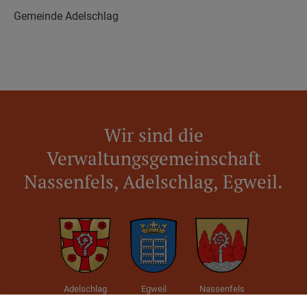
Gemeinde Adelschlag
Wir sind die
Verwaltungsgemeinschaft
Nassenfels, Adelschlag, Egweil.
Adelschlag
Egweil
Nassenfels