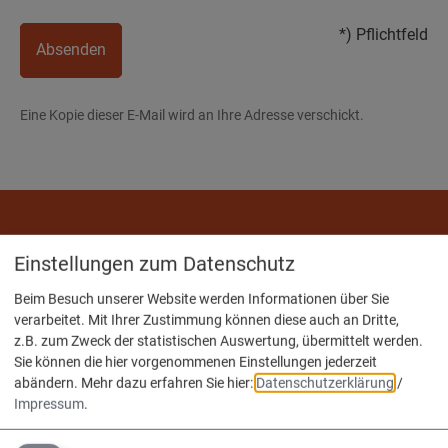
*) Pflichtfeld
Absenden
Eine Kopie dieser E-Mail wird an Ihre Adresse verschickt.
Wir sind die
Einstellungen zum Datenschutz
Verwaltungsgemeinschaft
Beim Besuch unserer Website werden Informationen über Sie
Nassenfels, Adelschlag, Egweil.
verarbeitet. Mit Ihrer Zustimmung können diese auch an Dritte,
z.B. zum Zweck der statistischen Auswertung, übermittelt werden.
Sie können die hier vorgenommenen Einstellungen jederzeit
abändern.
Mehr dazu erfahren Sie hier:
Datenschutzerklärung
/
Impressum
.