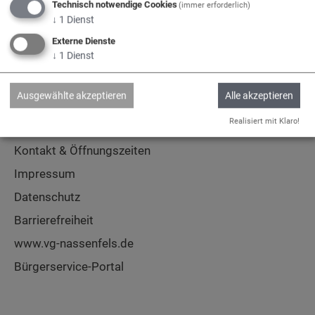
Technisch notwendige Cookies
(immer erforderlich)
↓
1
Dienst
Adelschlag
Egweil
Nassenfels
Externe Dienste
↓
1
Dienst
Ausgewählte akzeptieren
Alle akzeptieren
Service
Realisiert mit Klaro!
Kontakt & Öffnungszeiten
Impressum
Datenschutz
Barrierefreiheit
www.vg-nassenfels.de
Bürgerservice-Portal