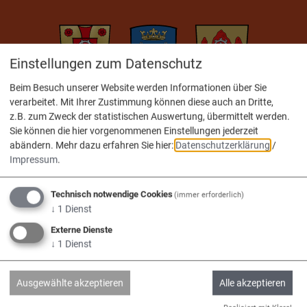
Einstellungen zum Datenschutz
Beim Besuch unserer Website werden Informationen über Sie
Adelschlag
Egweil
Nassenfels
verarbeitet. Mit Ihrer Zustimmung können diese auch an Dritte,
z.B. zum Zweck der statistischen Auswertung, übermittelt werden.
Sie können die hier vorgenommenen Einstellungen jederzeit
abändern.
Mehr dazu erfahren Sie hier:
Datenschutzerklärung
/
Impressum
.
Service
Technisch notwendige Cookies
(immer erforderlich)
↓
1
Dienst
Kontakt & Öffnungszeiten
Externe Dienste
Impressum
↓
1
Dienst
Datenschutz
Ausgewählte akzeptieren
Alle akzeptieren
Barrierefreiheit