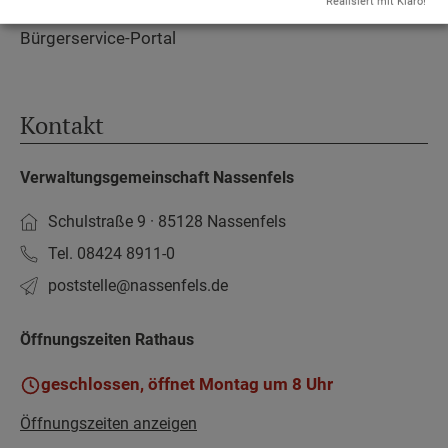
www.vg-nassenfels.de
Realisiert mit Klaro!
Bürgerservice-Portal
Kontakt
Verwaltungsgemeinschaft Nassenfels
Schulstraße 9 · 85128 Nassenfels
Tel. 08424 8911-0
poststelle­@nassenfels.de
Öffnungszeiten Rathaus
geschlossen, öffnet Montag um 8 Uhr
Öffnungszeiten anzeigen