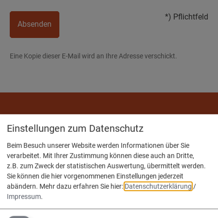
*) Pflichtfeld
Absenden
Eine Kopie dieser E-Mail wird an Ihre Adresse verschickt.
Wir sind die
Einstellungen zum Datenschutz
Verwaltungsgemeinschaft
Beim Besuch unserer Website werden Informationen über Sie
Nassenfels, Adelschlag, Egweil.
verarbeitet. Mit Ihrer Zustimmung können diese auch an Dritte,
z.B. zum Zweck der statistischen Auswertung, übermittelt werden.
Sie können die hier vorgenommenen Einstellungen jederzeit
abändern.
Mehr dazu erfahren Sie hier:
Datenschutzerklärung
/
Impressum
.