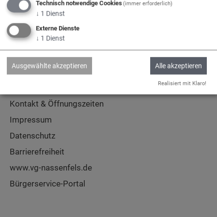
Technisch notwendige Cookies
(immer erforderlich)
↓
1
Dienst
Adelschlag
Egweil
Nassenfels
Externe Dienste
↓
1
Dienst
Ausgewählte akzeptieren
Alle akzeptieren
Service
Realisiert mit Klaro!
Kontakt & Öffnungszeiten
Impressum
Datenschutz
Barrierefreiheit
www.vg-nassenfels.de
Bürgerservice-Portal