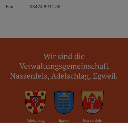
Fax:
08424 8911-55
Wir sind die
Verwaltungsgemeinschaft
Nassenfels, Adelschlag, Egweil.
Adelschlag
Egweil
Nassenfels