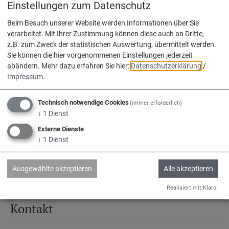
Einstellungen zum Datenschutz
Beim Besuch unserer Website werden Informationen über Sie
verarbeitet. Mit Ihrer Zustimmung können diese auch an Dritte,
z.B. zum Zweck der statistischen Auswertung, übermittelt werden.
Service
Sie können die hier vorgenommenen Einstellungen jederzeit
abändern.
Mehr dazu erfahren Sie hier:
Datenschutzerklärung
/
Impressum
.
Kontakt & Öffnungszeiten
Impressum
Technisch notwendige Cookies
(immer erforderlich)
Datenschutz
↓
1
Dienst
Barrierefreiheit
Externe Dienste
↓
1
Dienst
www.vg-nassenfels.de
Bürgerservice-Portal
Ausgewählte akzeptieren
Alle akzeptieren
Realisiert mit Klaro!
Kontakt