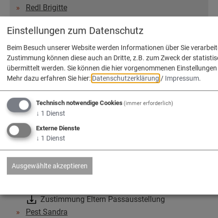
Redl Brigitte
Personalausweis
Einstellungen zum Datenschutz
Antrag Befreiung Ausweispflicht
Beim Besuch unserer Website werden Informationen über Sie verarbeite
Zustimmung Eltern Ausweisausstellung
Zustimmung können diese auch an Dritte, z.B. zum Zweck der statisti
Pest Sandra
übermittelt werden. Sie können die hier vorgenommenen Einstellungen 
Mehr dazu erfahren Sie hier:
Datenschutzerklärung
/
Impressum
.
Redl Brigitte
Personenstandsurkunde; Ausstellung
Technisch notwendige Cookies
(immer erforderlich)
↓
1
Dienst
Pflegeberatung
Externe Dienste
↓
1
Dienst
Plakate; Öffentliche Anschläge
Gerner Martina
Wunder Natalie
Ausgewählte akzeptieren
Reisepass
Zustimmung Eltern Passausstellung
Pest Sandra