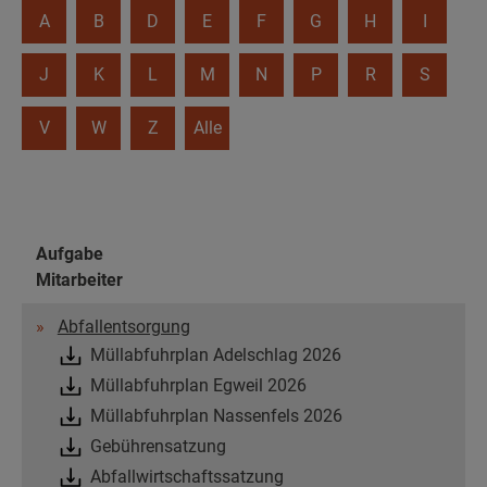
A
B
D
E
F
G
H
I
J
K
L
M
N
P
R
S
V
W
Z
Alle
Aufgabe
Mitarbeiter
Abfallentsorgung
Müllabfuhrplan Adelschlag 2026
Müllabfuhrplan Egweil 2026
Müllabfuhrplan Nassenfels 2026
Gebührensatzung
Abfallwirtschaftssatzung