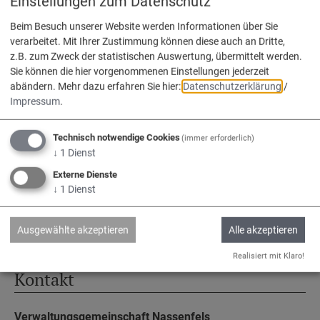
Einstellungen zum Datenschutz
Beim Besuch unserer Website werden Informationen über Sie
verarbeitet. Mit Ihrer Zustimmung können diese auch an Dritte,
Service
z.B. zum Zweck der statistischen Auswertung, übermittelt werden.
Sie können die hier vorgenommenen Einstellungen jederzeit
abändern.
Mehr dazu erfahren Sie hier:
Datenschutzerklärung
/
Kontakt & Öffnungszeiten
Impressum
.
Impressum
Technisch notwendige Cookies
(immer erforderlich)
Datenschutz
↓
1
Dienst
Barrierefreiheit
Externe Dienste
↓
1
Dienst
www.vg-nassenfels.de
Bürgerservice-Portal
Ausgewählte akzeptieren
Alle akzeptieren
Realisiert mit Klaro!
Kontakt
Verwaltungsgemeinschaft Nassenfels