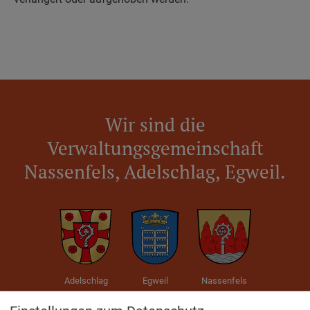
Wir sind die
Verwaltungsgemeinschaft
Nassenfels, Adelschlag, Egweil.
Adelschlag
Egweil
Nassenfels