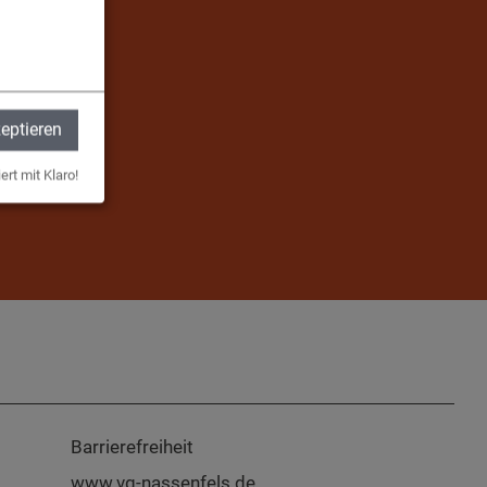
zeptieren
ert mit Klaro!
Barrierefreiheit
www.vg-nassenfels.de