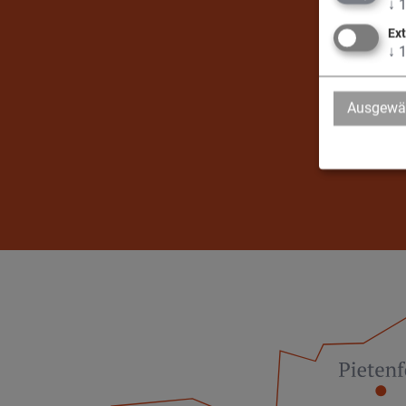
↓
Ex
↓
Ausgewäh