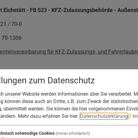
 Eichstätt - FB 523 - KFZ-Zulassungsbehörde - Außenst
21 / 70-0
/ 70-1306
Terminvereinbarung für KFZ-Zulassungs- und Fahrerlaub
ellungen zum Datenschutz
 unserer Website werden Informationen über Sie verarbeitet. Mi
die Verwaltungsge
 können diese auch an Dritte, z.B. zum Zweck der statistische
, übermittelt werden. Sie können die hier vorgenommenen Einst
bändern.
Mehr dazu erfahren Sie hier:
Datenschutzerklärung
/
Im
fels, Adelschlag, 
chnisch notwendige Cookies
(immer erforderlich)