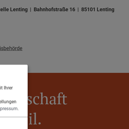
elle Lenting | Bahnhofstraße 16 | 85101 Lenting
nisbehörde
t Ihrer
meinschaft
n
ellungen
pressum
.
Egweil.