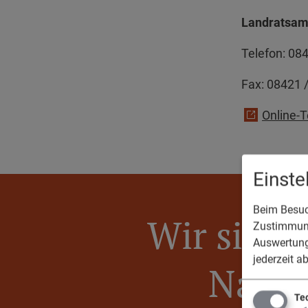
Landratsamt
Telefon: 0
84
Fax: 0
8421 
Online-
Einst
Beim Besuch
Wir sind 
Zustimmung
Auswertung
jederzeit a
Nassen
Te