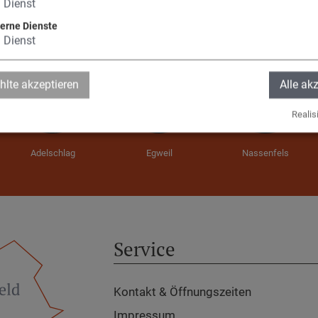
1
Dienst
terne Dienste
1
Dienst
lte akzeptieren
Alle ak
Realisi
Adelschlag
Egweil
Nassenfels
Service
Kontakt & Öffnungszeiten
Impressum