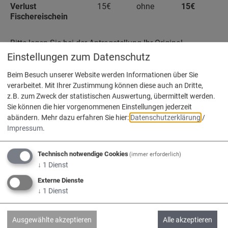
Verlust
15€
ohne
15€
Fischereischein
Bitte legen Sie bei der Antragstellung Ihr Original-
Fischereizeugnis und Ihren Personalausweis vor.
Einstellungen zum Datenschutz
Beim Besuch unserer Website werden Informationen über Sie
verarbeitet. Mit Ihrer Zustimmung können diese auch an Dritte,
z.B. zum Zweck der statistischen Auswertung, übermittelt werden.
Zuständige Mitarbeiter
Sie können die hier vorgenommenen Einstellungen jederzeit
abändern.
Mehr dazu erfahren Sie hier:
Datenschutzerklärung
/
Sandra Pest
Impressum
.
Brigitte Redl
Technisch notwendige Cookies
(immer erforderlich)
↓
1
Dienst
Externe Dienste
↓
1
Dienst
Wir sind die
Verwaltungsgemeinschaft
Ausgewählte akzeptieren
Alle akzeptieren