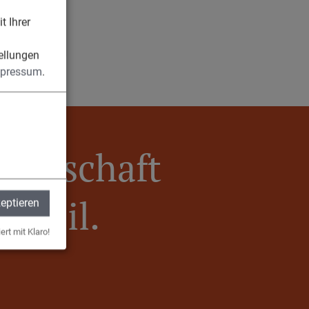
t Ihrer
n
ellungen
pressum
.
meinschaft
Egweil.
zeptieren
ert mit Klaro!