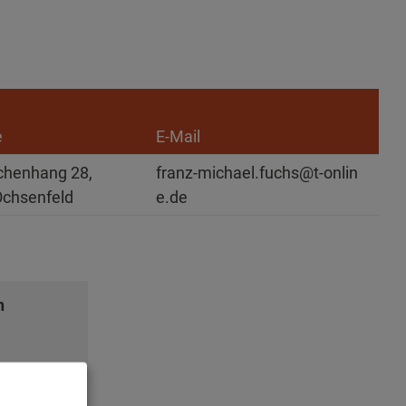
e
E-Mail
chenhang 28,
franz-michael.fuchs@t-onlin
Ochsenfeld
e.de
n