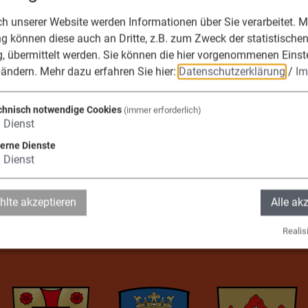
 unserer Website werden Informationen über Sie verarbeitet. Mi
0176 42049655
 können diese auch an Dritte, z.B. zum Zweck der statistische
Leaflet
|
© OpenStreetMap-Mitwirkende
, übermittelt werden. Sie können die hier vorgenommenen Einst
bändern.
Mehr dazu erfahren Sie hier:
Datenschutzerklärung
/
Im
chnisch notwendige Cookies
(immer erforderlich)
1
Dienst
terne Dienste
die Verwaltungsge
1
Dienst
fels, Adelschlag, 
lte akzeptieren
Alle ak
Realisi