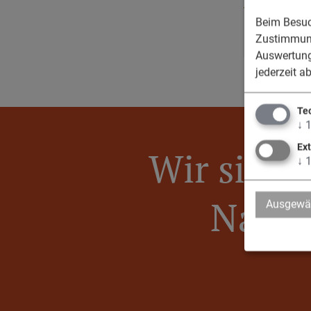
Beim Besuch
Zustimmung
Auswertung
jederzeit a
Te
↓
Ex
Wir sind 
↓
Nassen
Ausgewäh