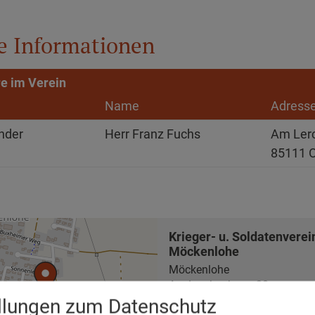
e Informationen
e im Verein
Name
Adress
ender
Herr Franz Fuchs
Am Ler
85111 
Krieger- u. Soldatenverei
Möckenlohe
Möckenlohe
Am Lerchenhang 28
85111 Adelschlag
ellungen zum Datenschutz