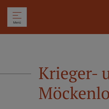
Menü
Krieger- 
Möckenl