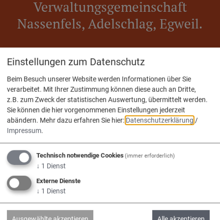
Verwaltungsgemeinschaft
Nassenfels, Adelschlag, Egweil.
Einstellungen zum Datenschutz
Beim Besuch unserer Website werden Informationen über Sie
verarbeitet. Mit Ihrer Zustimmung können diese auch an Dritte,
z.B. zum Zweck der statistischen Auswertung, übermittelt werden.
Adelschlag
Egweil
Nassenfels
Sie können die hier vorgenommenen Einstellungen jederzeit
abändern.
Mehr dazu erfahren Sie hier:
Datenschutzerklärung
/
Impressum
.
Technisch notwendige Cookies
(immer erforderlich)
Service
↓
1
Dienst
Externe Dienste
Kontakt & Öffnungszeiten
↓
1
Dienst
Impressum
Ausgewählte akzeptieren
Alle akzeptieren