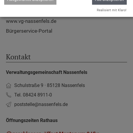
Datenschutz
Barrierefreiheit
Realisiert mit Klaro!
www.vg-nassenfels.de
Bürgerservice-Portal
Kontakt
Verwaltungsgemeinschaft Nassenfels
Schulstraße 9 · 85128 Nassenfels
Tel. 08424 8911-0
poststelle­@nassenfels.de
Öffnungszeiten Rathaus