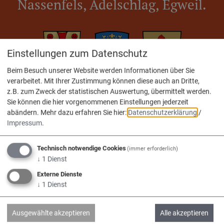
Nassenfels, Adelschlag, Egweil.
Einstellungen zum Datenschutz
Beim Besuch unserer Website werden Informationen über Sie
verarbeitet. Mit Ihrer Zustimmung können diese auch an Dritte,
Adelschlag
Egweil
Nassenfels
z.B. zum Zweck der statistischen Auswertung, übermittelt werden.
Sie können die hier vorgenommenen Einstellungen jederzeit
abändern.
Mehr dazu erfahren Sie hier:
Datenschutzerklärung
/
Impressum
.
Service
Technisch notwendige Cookies
(immer erforderlich)
↓
1
Dienst
Kontakt & Öffnungszeiten
Externe Dienste
↓
1
Dienst
Impressum
Datenschutz
Ausgewählte akzeptieren
Alle akzeptieren
Barrierefreiheit