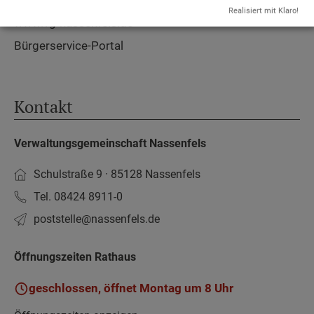
Realisiert mit Klaro!
www.vg-nassenfels.de
Bürgerservice-Portal
Kontakt
Verwaltungsgemeinschaft Nassenfels
Schulstraße 9 · 85128 Nassenfels
Tel. 08424 8911-0
poststelle­@nassenfels.de
Öffnungszeiten Rathaus
geschlossen, öffnet Montag um 8 Uhr