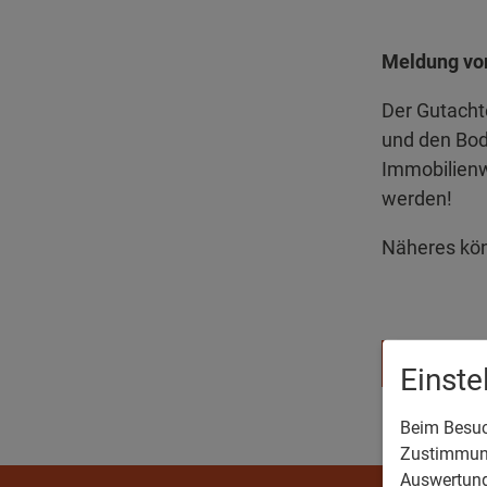
Meldung vom
Der Gutacht
und den Bod
Immobilienw
werden!
Näheres kö
Bekan
Einst
Beim Besuch
Zustimmung
Auswertung