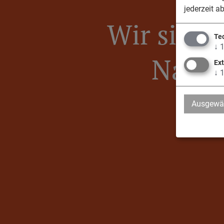
jederzeit a
Wir sind 
Te
↓
Nassen
Ex
↓
Ausgewäh