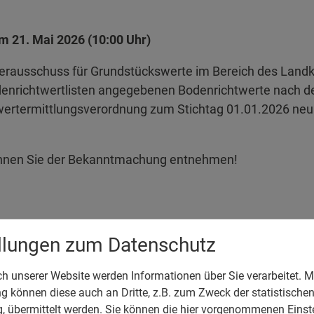
 21. Mai 2026 (10:00 Uhr)
erausschuss für Grundstückswerte im Bereich des Landkre
enrichtwertlisten angegebenen Bodenrichtwerte nach 
ertermittlungsverordnung zum Stichtag 01.01.2026 neu e
nnen Sie der Bekanntmachung entnehmen!
ntmachung zu den Bodenrichtwerten der Gemeide Adel
ellungen zum Datenschutz
 unserer Website werden Informationen über Sie verarbeitet. Mi
 können diese auch an Dritte, z.B. zum Zweck der statistische
, übermittelt werden. Sie können die hier vorgenommenen Einst