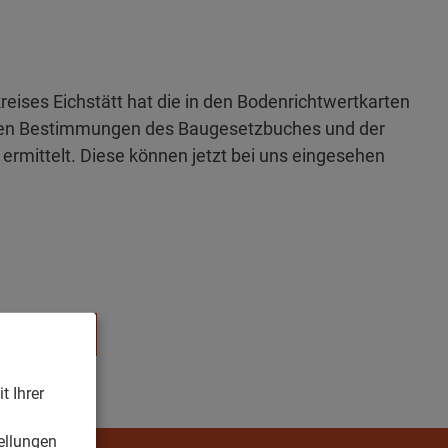
ises Eichstätt hat die in den Bodenrichtwertkarten
den Bestimmungen des Baugesetzbuches und der
rmittelt. Diese können jetzt bei uns eingesehen
schlag
t Ihrer
n
ellungen