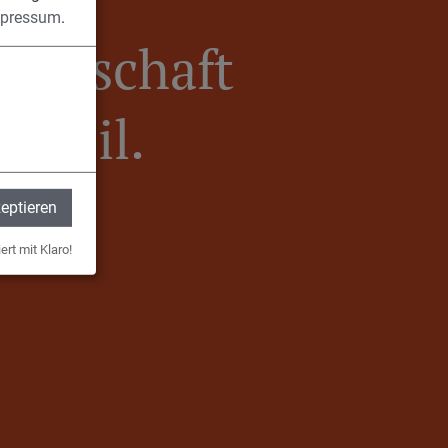
pressum
.
meinschaft
Egweil.
zeptieren
ert mit Klaro!