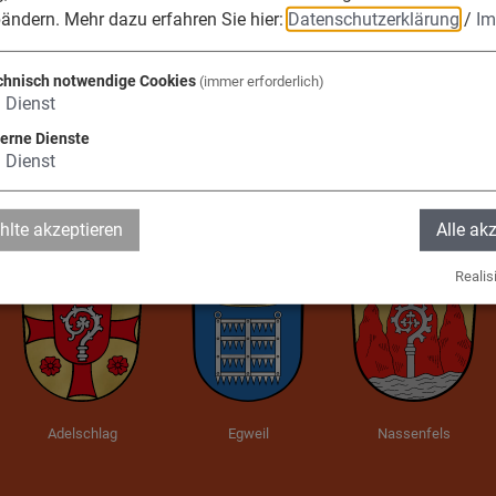
bändern.
Mehr dazu erfahren Sie hier:
Datenschutzerklärung
/
Im
die Verwaltungsge
chnisch notwendige Cookies
(immer erforderlich)
1
Dienst
fels, Adelschlag, 
terne Dienste
1
Dienst
lte akzeptieren
Alle ak
Realisi
Adelschlag
Egweil
Nassenfels