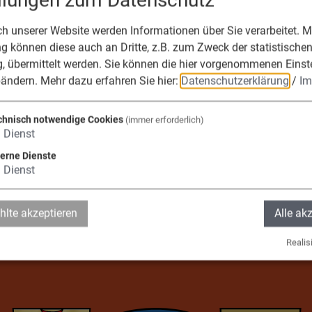
ellungen zum Datenschutz
k.
 unserer Website werden Informationen über Sie verarbeitet. Mi
s Birzer
 können diese auch an Dritte, z.B. zum Zweck der statistische
ister
, übermittelt werden. Sie können die hier vorgenommenen Einst
bändern.
Mehr dazu erfahren Sie hier:
Datenschutzerklärung
/
Im
chnisch notwendige Cookies
(immer erforderlich)
1
Dienst
terne Dienste
die Verwaltungsge
1
Dienst
lte akzeptieren
Alle ak
fels, Adelschlag, 
Realisi