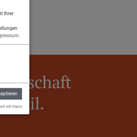
t Ihrer
n
ellungen
pressum
.
meinschaft
zeptieren
Egweil.
ert mit Klaro!