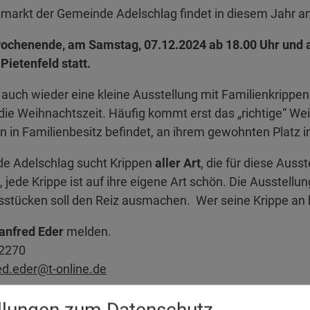
markt der Gemeinde Adelschlag findet in diesem Jahr 
ochenende, am Samstag, 07.12.2024 ab 18.00 Uhr und 
 Pietenfeld statt.
 auch wieder eine kleine Ausstellung mit Familienkrippen 
die Weihnachtszeit. Häufig kommt erst das „richtige“ Wei
en in Familienbesitz befindet, an ihrem gewohnten Platz 
e Adelschlag sucht Krippen
aller Art
, die für diese Auss
jede Krippe ist auf ihre eigene Art schön. Die Ausstellung
sstücken soll den Reiz ausmachen. Wer seine Krippe an
anfred Eder
melden.
 2270
d.eder@t-online.de