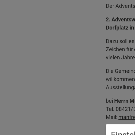
Der Advents
2. Adventsw
Dorfplatz in
Dazu soll es
Zeichen für 
vielen Jahr
Die Gemeind
willkommen, 
Ausstellung
bei
Herrn M
Tel. 08421/
Mail:
manfre