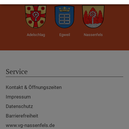
Adelschlag
Egweil
Nassenfels
Service
Kontakt & Öffnungszeiten
Impressum
Datenschutz
Barrierefreiheit
www.vg-nassenfels.de