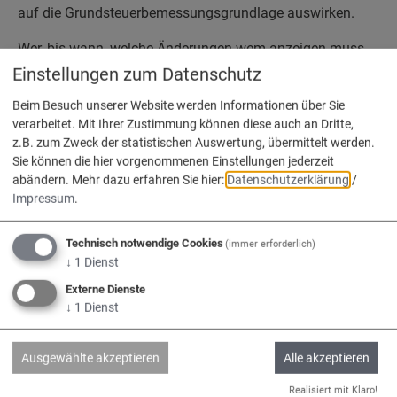
auf die Grundsteuerbemessungsgrundlage auswirken.
Wer, bis wann, welche Änderungen wem anzeigen muss,
entnehmen Sie bitte dem beigefügten Flyer.
Einstellungen zum Datenschutz
Beim Besuch unserer Website werden Informationen über Sie
verarbeitet. Mit Ihrer Zustimmung können diese auch an Dritte,
z.B. zum Zweck der statistischen Auswertung, übermittelt werden.
Flyer | Grundsteuer in Bayern - Anzeige von
Sie können die hier vorgenommenen Einstellungen jederzeit
Änderungen
abändern.
Mehr dazu erfahren Sie hier:
Datenschutzerklärung
/
Impressum
.
Technisch notwendige Cookies
(immer erforderlich)
↓
1
Dienst
Externe Dienste
Wir sind die
↓
1
Dienst
Verwaltungsgemeinschaft
Nassenfels, Adelschlag, Egweil.
Ausgewählte akzeptieren
Alle akzeptieren
Realisiert mit Klaro!