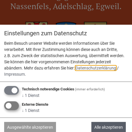
Nassenfels, Adelschlag, Egweil.
Einstellungen zum Datenschutz
Beim Besuch unserer Website werden Informationen über Sie
verarbeitet. Mit Ihrer Zustimmung können diese auch an Dritte,
Adelschlag
Egweil
Nassenfels
z.B. zum Zweck der statistischen Auswertung, übermittelt werden.
Sie können die hier vorgenommenen Einstellungen jederzeit
abändern.
Mehr dazu erfahren Sie hier:
Datenschutzerklärung
/
Impressum
.
Service
Technisch notwendige Cookies
(immer erforderlich)
↓
1
Dienst
Externe Dienste
Kontakt & Öffnungszeiten
↓
1
Dienst
Impressum
Datenschutz
Ausgewählte akzeptieren
Alle akzeptieren