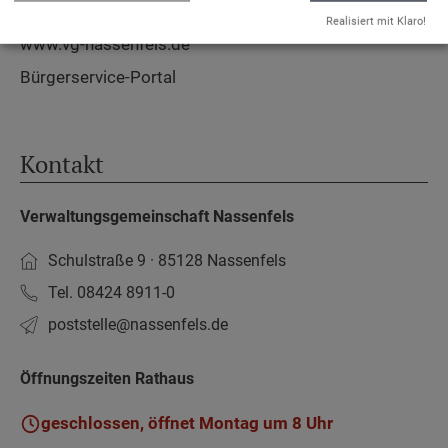
Barrierefreiheit
Realisiert mit Klaro!
www.vg-nassenfels.de
Bürgerservice-Portal
Kontakt
Verwaltungsgemeinschaft Nassenfels
Schulstraße 9 · 85128 Nassenfels
Tel. 08424 8911-0
poststelle­@nassenfels.de
Öffnungszeiten Rathaus
geschlossen, öffnet Montag um 8 Uhr